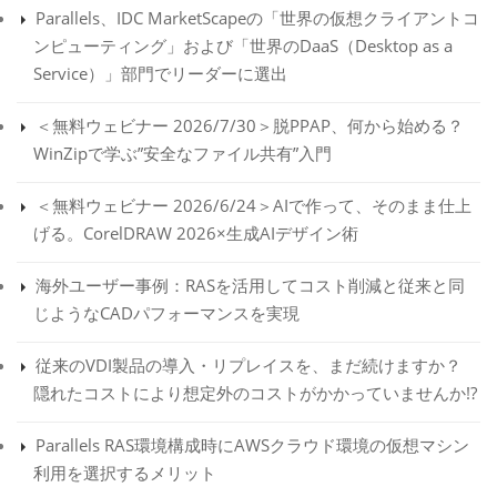
Parallels、IDC MarketScapeの「世界の仮想クライアントコ
ンピューティング」および「世界のDaaS（Desktop as a
Service）」部門でリーダーに選出
＜無料ウェビナー 2026/7/30＞脱PPAP、何から始める？
WinZipで学ぶ”安全なファイル共有”入門
＜無料ウェビナー 2026/6/24＞AIで作って、そのまま仕上
げる。CorelDRAW 2026×生成AIデザイン術
海外ユーザー事例：RASを活用してコスト削減と従来と同
じようなCADパフォーマンスを実現
従来のVDI製品の導入・リプレイスを、まだ続けますか？
隠れたコストにより想定外のコストがかかっていませんか!?
Parallels RAS環境構成時にAWSクラウド環境の仮想マシン
利用を選択するメリット