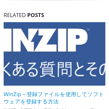
RELATED
POSTS
WinZip – 登録ファイルを使用してソフト
ウェアを登録する方法
キ
W