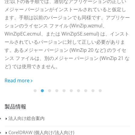
ま
注:以下の各手順では、適切なアプリケーションの正しい
メジャー バージョンがインストールされていると仮定し
を
ます。手順は以前のバージョンでも同様です。アプリケー
を
R
ションのライセンス ファイル (WinZip.wzmul、
を
WinZipEC.ecmul、または WinZipSE.semul) は、インスト
ールされているバージョンに対して正しい必要がありま
す。あるメジャー バージョン (WinZip 20 など) のライセ
ンス ファイルは、別のメジャー バージョン (WinZip 21 な
ど) では使用できません。
Read more
製品情報
法人向け総合案内
CorelDRAW (
個人向け
/
法人向け
)