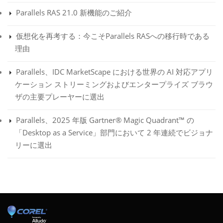
Parallels RAS 21.0 新機能のご紹介
仮想化を再考する：今こそParallels RASへの移行時である
理由
Parallels、IDC MarketScape における世界の AI 対応アプリ
ケーション ストリーミングおよびエンタープライズ ブラウ
ザの主要プレーヤーに選出
Parallels、2025 年版 Gartner® Magic Quadrant™ の
「Desktop as a Service」部門において 2 年連続でビジョナ
リーに選出