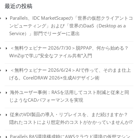
最近の投稿
Parallels、IDC MarketScapeの「世界の仮想クライアントコ
ンピューティング」および「世界のDaaS（Desktop as a
Service）」部門でリーダーに選出
＜無料ウェビナー 2026/7/30＞脱PPAP、何から始める？
WinZipで学ぶ”安全なファイル共有”入門
＜無料ウェビナー 2026/6/24＞AIで作って、そのまま仕上
げる。CorelDRAW 2026×生成AIデザイン術
海外ユーザー事例：RASを活用してコスト削減と従来と同
じようなCADパフォーマンスを実現
従来のVDI製品の導入・リプレイスを、まだ続けますか？
隠れたコストにより想定外のコストがかかっていませんか!?
Parallels RAS環境構成時にAWSクラウド環境の仮想マシン