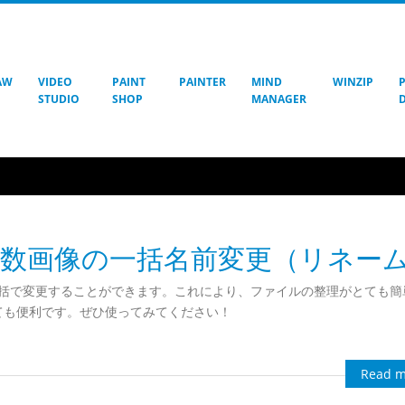
AW
VIDEO
PAINT
PAINTER
MIND
WINZIP
STUDIO
SHOP
MANAGER
Proで簡単！複数画像の一括名前変更（リネーム）
簡単！複数画像の一括名前変更（リネー
ァイル名を一括で変更することができます。これにより、ファイルの整理がとても
ても便利です。ぜひ使ってみてください！
Read m