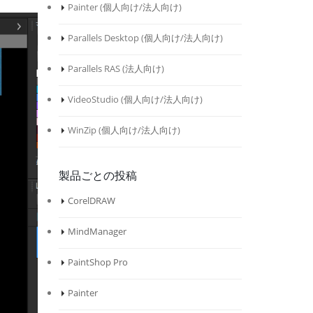
Painter (
個人向け
/
法人向け
)
Parallels Desktop (
個人向け
/
法人向け
)
Parallels RAS (
法人向け
)
VideoStudio (
個人向け
/
法人向け
)
WinZip (
個人向け
/
法人向け
)
製品ごとの投稿
CorelDRAW
MindManager
PaintShop Pro
Painter