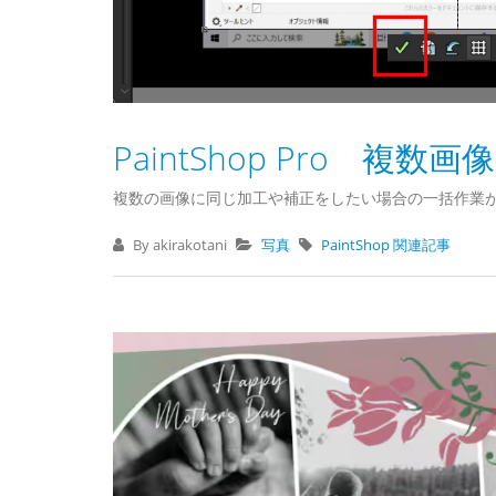
PaintShop Pro 複
複数の画像に同じ加工や補正をしたい場合の一括作業
By akirakotani
写真
PaintShop 関連記事