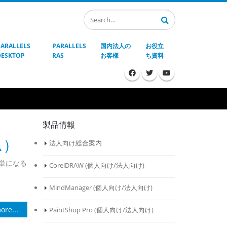
PARALLELS
PARALLELS
国内法人の
お役立
DESKTOP
RAS
お客様
ち資料
製品情報
ム）
法人向け総合案内
簡単になる
CorelDRAW (
個人向け
/
法人向け
)
MindManager (
個人向け
/
法人向け
)
ore...
PaintShop Pro (
個人向け
/
法人向け
)