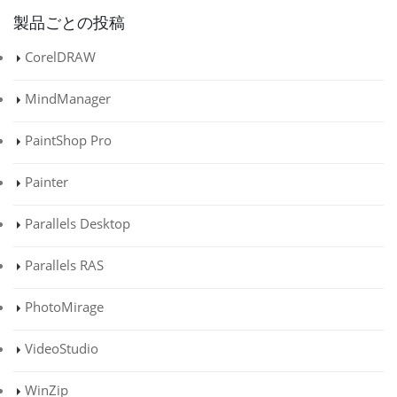
製品ごとの投稿
CorelDRAW
MindManager
PaintShop Pro
Painter
Parallels Desktop
Parallels RAS
PhotoMirage
VideoStudio
WinZip