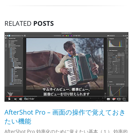
RELATED
POSTS
AfterShot Pro – 画面の操作で覚えておき
たい機能
ザ
AfterShot Pro 効率化のために覚えたい基本（１） 効率的
A