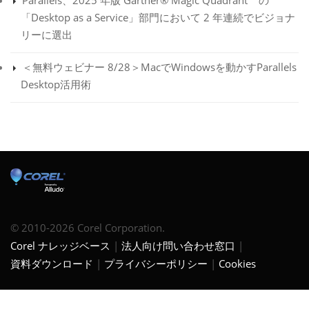
Parallels、2025 年版 Gartner® Magic Quadrant™ の
「Desktop as a Service」部門において 2 年連続でビジョナ
リーに選出
＜無料ウェビナー 8/28＞MacでWindowsを動かすParallels
Desktop活用術
© 2010-2026 Corel Corporation.
Corel ナレッジベース
法人向け問い合わせ窓口
資料ダウンロード
プライバシーポリシー
Cookies