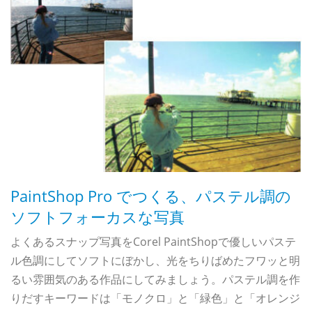
し
PaintShop Pro でつくる、パステル調の
な
ソフトフォーカスな写真
よくあるスナップ写真をCorel PaintShopで優しいパステ
ル色調にしてソフトにぼかし、光をちりばめたフワッと明
て
写
るい雰囲気のある作品にしてみましょう。パステル調を作
そ
りだすキーワードは「モノクロ」と「緑色」と「オレンジ
ラ