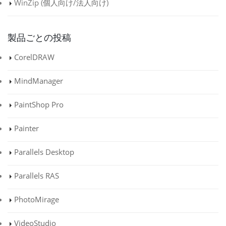
WinZip (
個人向け
/
法人向け
)
製品ごとの投稿
CorelDRAW
MindManager
PaintShop Pro
Painter
Parallels Desktop
Parallels RAS
PhotoMirage
VideoStudio