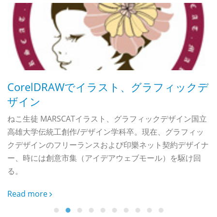
代
Wと
。
げ
CorelDRAWでイラスト、グラフィックデ
を
ザイン
ねこ生徒 MARSCATイラスト、グラフィックデザイン国立
C
高雄大学伝統工創作/デザイン学科卒。現在、グラフィッ
クデザインのフリーランスおよび印樂ネット契約デザイナ
ー、時には創意市集（アイデアウェブモール）を駆け回
C
る。
ト
編
Read more