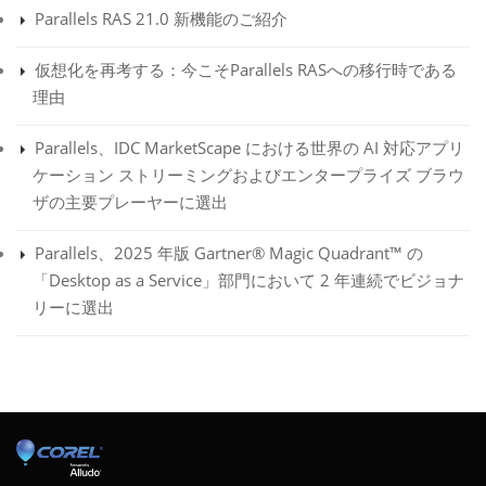
Parallels RAS 21.0 新機能のご紹介
仮想化を再考する：今こそParallels RASへの移行時である
理由
Parallels、IDC MarketScape における世界の AI 対応アプリ
ケーション ストリーミングおよびエンタープライズ ブラウ
ザの主要プレーヤーに選出
Parallels、2025 年版 Gartner® Magic Quadrant™ の
「Desktop as a Service」部門において 2 年連続でビジョナ
リーに選出