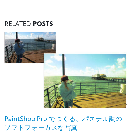
RELATED
POSTS
J
し
PaintShop Pro でつくる、パステル調の
2
な
ソフトフォーカスな写真