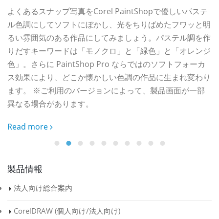
よくあるスナップ写真をCorel PaintShopで優しいパステ
ル色調にしてソフトにぼかし、光をちりばめたフワッと明
て
R
るい雰囲気のある作品にしてみましょう。パステル調を作
そ
りだすキーワードは「モノクロ」と「緑色」と「オレンジ
ラ
色」。さらに PaintShop Pro ならではのソフトフォーカ
ス効果により、どこか懐かしい色調の作品に生まれ変わり
し
ます。 ※ご利用のバージョンによって、製品画面が一部
異なる場合があります。
Read more
製品情報
法人向け総合案内
CorelDRAW (
個人向け
/
法人向け
)