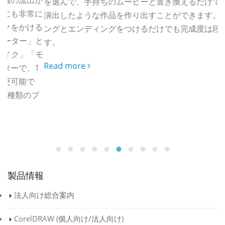
を選んで、手持ちのムービーと置き換えるだけで、プロが
に
演出したような作品を作り出すことができます。オープニ
ける
ングとエンディングをつけるだけでも完成度は段違いで
」と
す。
「モ
Read more
1
プ
な
R
製品情報
法人向け総合案内
CorelDRAW (
個人向け
/
法人向け
)