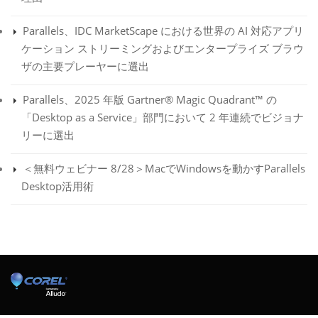
Parallels、IDC MarketScape における世界の AI 対応アプリ
ケーション ストリーミングおよびエンタープライズ ブラウ
ザの主要プレーヤーに選出
Parallels、2025 年版 Gartner® Magic Quadrant™ の
「Desktop as a Service」部門において 2 年連続でビジョナ
リーに選出
＜無料ウェビナー 8/28＞MacでWindowsを動かすParallels
Desktop活用術