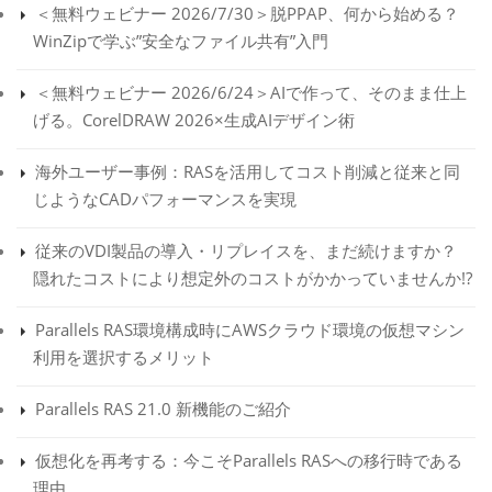
＜無料ウェビナー 2026/7/30＞脱PPAP、何から始める？
WinZipで学ぶ”安全なファイル共有”入門
＜無料ウェビナー 2026/6/24＞AIで作って、そのまま仕上
げる。CorelDRAW 2026×生成AIデザイン術
海外ユーザー事例：RASを活用してコスト削減と従来と同
じようなCADパフォーマンスを実現
従来のVDI製品の導入・リプレイスを、まだ続けますか？
隠れたコストにより想定外のコストがかかっていませんか!?
Parallels RAS環境構成時にAWSクラウド環境の仮想マシン
利用を選択するメリット
Parallels RAS 21.0 新機能のご紹介
仮想化を再考する：今こそParallels RASへの移行時である
理由