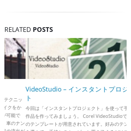
RELATED
POSTS
VideoStudio – インスタントプロジェク
ト
ッ
か
今回は「インスタントプロジェクト」を使って手軽に動画
C
作品を作ってみましょう。 Corel VideoStudioでは、多く
ン
のテンプレートが用意されています。好みのテンプレート
が