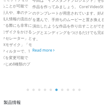
今回は「インスタントプロジェクト」を使って手軽に動画
C
で
作品を作ってみましょう。 Corel VideoStudioでは、多く
ナン
のテンプレートが用意されています。好みのテンプレート
出が
を選んで、手持ちのムービーと置き換えるだけで、プロが
常に
演出したような作品を作り出すことができます。オープニ
ける
ングとエンディングをつけるだけでも完成度は段違いで
」と
す。
「モ
Read more
1
で
プ
R
製品情報