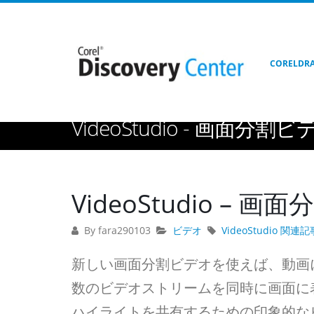
CORELDR
Home
ビデオ
VideoStudio - 画面分割ビデオの作
VideoStudio - 画面分
VideoStudio –
By fara290103
ビデオ
VideoStudio 関連記
新しい画面分割ビデオを使えば、動画
数のビデオストリームを同時に画面に
ハイライトを共有するための印象的な