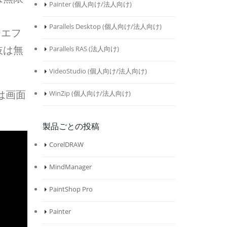
Painter (
個人向け
/
法人向け
)
Parallels Desktop (
個人向け
/
法人向け
)
ーエフ
肢は無
Parallels RAS (
法人向け
)
VideoStudio (
個人向け
/
法人向け
)
は画面
WinZip (
個人向け
/
法人向け
)
。
製品ごとの投稿
CorelDRAW
MindManager
PaintShop Pro
Painter