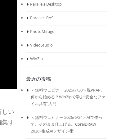
Parallels Desktop
Parallels RAS
PhotoMirage
VideoStudio
WinZip
最近の投稿
＜無料ウェビナー 2026/7/30＞脱PPAP、
何から始める？WinZipで学ぶ”安全なファ
イル共有”入門
新しい
＜無料ウェビナー 2026/6/24＞AIで作っ
編集す
て、そのまま仕上げる。CorelDRAW
2026×生成AIデザイン術