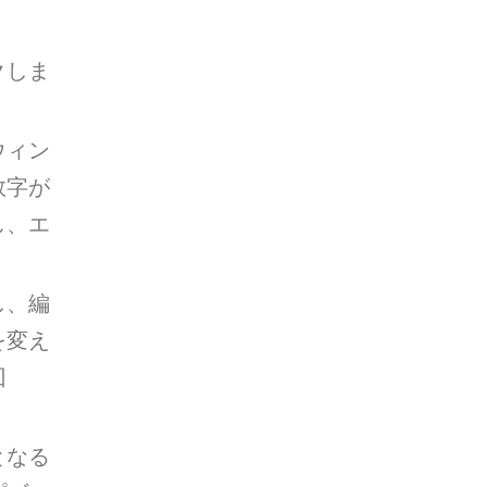
クしま
ウィン
数字が
し、エ
し、編
を変え
回
となる