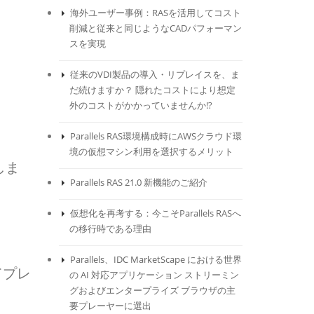
海外ユーザー事例：RASを活用してコスト
削減と従来と同じようなCADパフォーマン
スを実現
従来のVDI製品の導入・リプレイスを、ま
だ続けますか？ 隠れたコストにより想定
外のコストがかかっていませんか!?
Parallels RAS環境構成時にAWSクラウド環
境の仮想マシン利用を選択するメリット
しま
Parallels RAS 21.0 新機能のご紹介
仮想化を再考する：今こそParallels RASへ
の移行時である理由
Parallels、IDC MarketScape における世界
てプレ
の AI 対応アプリケーション ストリーミン
グおよびエンタープライズ ブラウザの主
要プレーヤーに選出