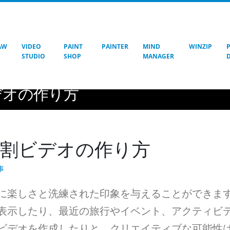
AW
VIDEO
PAINT
PAINTER
MIND
WINZIP
STUDIO
SHOP
MANAGER
り方
割ビデオの作り方
 画面分割ビデオの作り方
事
に楽しさと洗練された印象を与えることができま
表示したり、最近の旅行やイベント、アクティビ
ビデオを作成したりと、クリエイティブな可能性