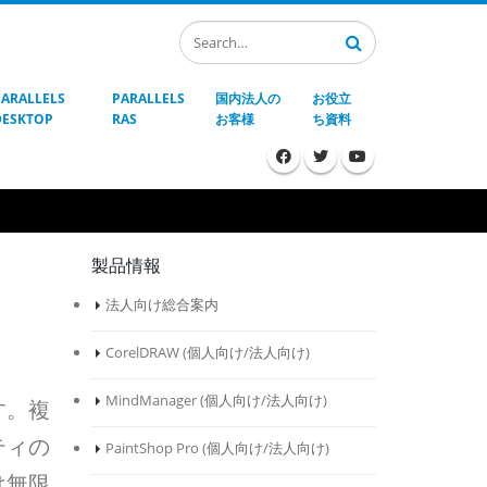
PARALLELS
PARALLELS
国内法人の
お役立
DESKTOP
RAS
お客様
ち資料
製品情報
法人向け総合案内
CorelDRAW (
個人向け
/
法人向け
)
MindManager (
個人向け
/
法人向け
)
す。複
ティの
PaintShop Pro (
個人向け
/
法人向け
)
は無限