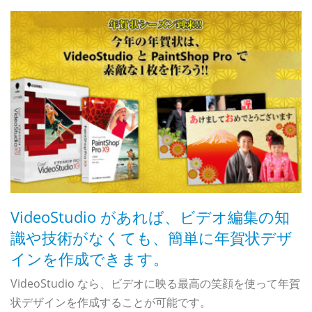
イ
P
ず
P
イ
追
ス
素
フ
イ
表
筒
ン
を
VideoStudio があれば、ビデオ編集の知
識や技術がなくても、簡単に年賀状デザ
R
インを作成できます。
VideoStudio なら、ビデオに映る最高の笑顔を使って年賀
状デザインを作成することが可能です。