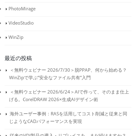
PhotoMirage
VideoStudio
WinZip
最近の投稿
＜無料ウェビナー 2026/7/30＞脱PPAP、何から始める？
WinZipで学ぶ”安全なファイル共有”入門
＜無料ウェビナー 2026/6/24＞AIで作って、そのまま仕上
げる。CorelDRAW 2026×生成AIデザイン術
海外ユーザー事例：RASを活用してコスト削減と従来と同
じようなCADパフォーマンスを実現
従来のVDI製品の導入・リプレイスを、まだ続けますか？