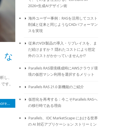
2026×生成AIデザイン術
海外ユーザー事例：RASを活用してコスト
削減と従来と同じようなCADパフォーマン
スを実現
従来のVDI製品の導入・リプレイスを、ま
だ続けますか？ 隠れたコストにより想定
が、な
外のコストがかかっていませんか!?
Parallels RAS環境構成時にAWSクラウド環
境の仮想マシン利用を選択するメリット
分析し、
トです。
Parallels RAS 21.0 新機能のご紹介
仮想化を再考する：今こそParallels RASへ
ore...
の移行時である理由
Parallels、IDC MarketScape における世界
の AI 対応アプリケーション ストリーミン