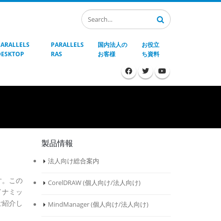
PARALLELS
PARALLELS
国内法人の
お役立
DESKTOP
RAS
お客様
ち資料
製品情報
法人向け総合案内
す。この
CorelDRAW (
個人向け
/
法人向け
)
イナミッ
ご紹介し
MindManager (
個人向け
/
法人向け
)