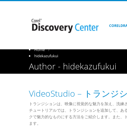
CORELDR
VideoStudio - トランジションの追加とカスタマイズ
Home
hidekazufukui
Author - hidekazufukui
VideoStudio – 
トランジションは、映像に視覚的な魅力を加え、洗練
チュートリアルでは、トランジションを追加して、あ
クで魅力的なものにする方法をご紹介します。また、
ます。