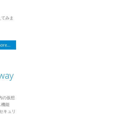
えてみま
ore...
ay
内の仮想
ス機能
のセキュリ