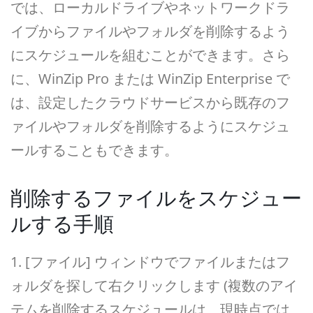
では、ローカルドライブやネットワークドラ
イブからファイルやフォルダを削除するよう
にスケジュールを組むことができます。さら
に、WinZip Pro または WinZip Enterprise で
は、設定したクラウドサービスから既存のフ
ァイルやフォルダを削除するようにスケジュ
ールすることもできます。
削除するファイルをスケジュー
ルする手順
1. [ファイル] ウィンドウでファイルまたはフ
ォルダを探して右クリックします (複数のアイ
テムを削除するスケジュールは、現時点では