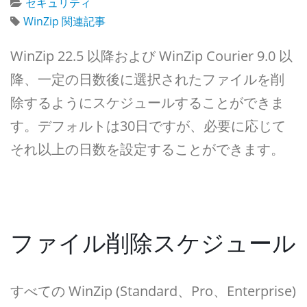
セキュリティ
WinZip 関連記事
WinZip 22.5 以降および WinZip Courier 9.0 以
降、一定の日数後に選択されたファイルを削
除するようにスケジュールすることができま
す。デフォルトは30日ですが、必要に応じて
それ以上の日数を設定することができます。
ファイル削除スケジュール
すべての WinZip (Standard、Pro、Enterprise)