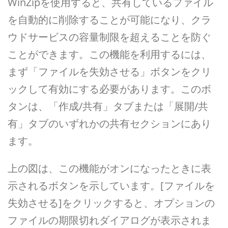
WinZipを使用すると、共有しているファイル
を自動的に削除することが可能になり、クラ
ウドサービスの容量制限を超えることを防ぐ
ことができます。この機能を利用するには、
まず「ファイルを失効させる」ボタンをクリ
ックして有効にする必要があります。このボ
タンは、「作成/共有」タブまたは「展開/共
有」タブのいずれかの共有セクションにあり
ます。
上の図は、この機能がオンになったときに表
示されるボタンを示しています。[ファイルを
失効させる]をクリックすると、オプションの
ファイルの期限切れダイアログが表示されま