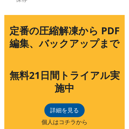
定番の圧縮解凍から PDF
編集、バックアップまで
無料21日間トライアル実
施中
詳細を見る
個人はコチラから