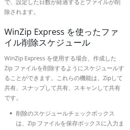
で、設定した日数が経過するとファイルが削
除されます。
WinZip Express を使ったファ
イル削除スケジュール
WinZip Express を使用する場合、作成した
Zip ファイルを削除するようにスケジュールす
ることができます。これらの機能は、Zipして
共有、スナップして共有、スキャンして共有
です。
削除のスケジュールチェックボックス
は、Zip ファイルを保存ボックスに入力ま