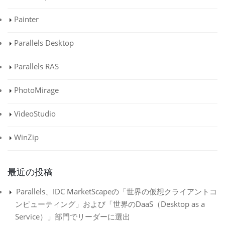
Painter
Parallels Desktop
Parallels RAS
PhotoMirage
VideoStudio
WinZip
最近の投稿
Parallels、IDC MarketScapeの「世界の仮想クライアントコ
ンピューティング」および「世界のDaaS（Desktop as a
Service）」部門でリーダーに選出