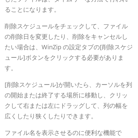
ることになります。
削除スケジュールをチェックして、ファイル
の削除日を変更したり、削除をキャンセルし
たい場合は、WinZip の設定タブの[削除スケジ
ュール]ボタンをクリックする必要がありま
す。
[削除スケジュール]が開いたら、カーソルを列
の開始または終了する場所に移動し、クリッ
クして右または左にドラッグして、列の幅を
広くしたり狭くしたりできます。
ファイル名を表示させるのに便利な機能で