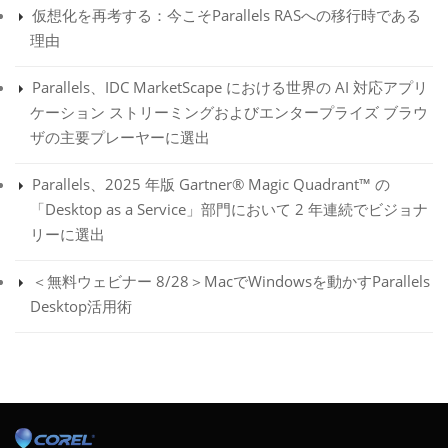
仮想化を再考する：今こそParallels RASへの移行時である
理由
Parallels、IDC MarketScape における世界の AI 対応アプリ
ケーション ストリーミングおよびエンタープライズ ブラウ
ザの主要プレーヤーに選出
Parallels、2025 年版 Gartner® Magic Quadrant™ の
「Desktop as a Service」部門において 2 年連続でビジョナ
リーに選出
＜無料ウェビナー 8/28＞MacでWindowsを動かすParallels
Desktop活用術