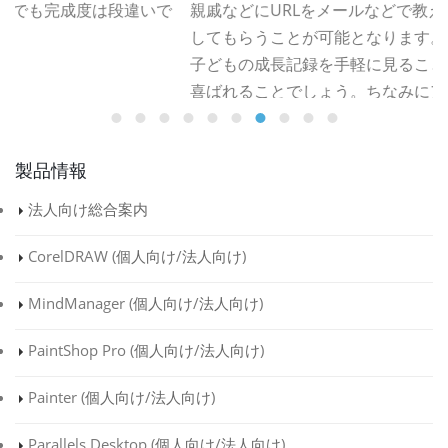
親戚などにURLをメールなどで教えるだけで、作品を閲覧
してもらうことが可能となります。旅行や結婚ムービー、
子どもの成長記録を手軽に見ることができるため、非常に
R
喜ばれることでしょう。ちなみにアップロードには
YouTubeのユーザーアカウントの登録（無料）が必要と
なりますが、VideoStudioには手順の中に登録ステップが
製品情報
用意されているので、とても親切です。
法人向け総合案内
Read more
CorelDRAW (
個人向け
/
法人向け
)
MindManager (
個人向け
/
法人向け
)
PaintShop Pro (
個人向け
/
法人向け
)
Painter (
個人向け
/
法人向け
)
Parallels Desktop (
個人向け
/
法人向け
)