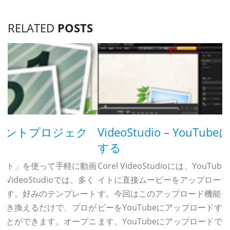
RELATED
POSTS
VideoStudio – YouTubeにアップロード
V
する
今
画
Corel VideoStudioには、YouTube や Vimeo といったサ
く
イトに直接ムービーをアップロードする機能を備えていま
ト
す。今回はこのアップロード機能を使って、作成したムー
V
が
ビーをYouTubeにアップロードする手順を紹介していき
ニ
ます。YouTubeにアップロードできれば、遠方の友人や