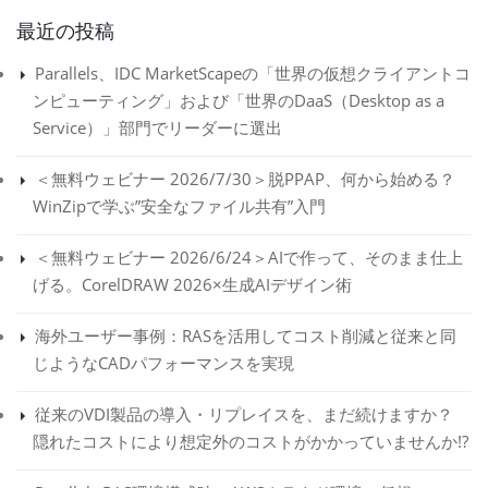
最近の投稿
Parallels、IDC MarketScapeの「世界の仮想クライアントコ
ンピューティング」および「世界のDaaS（Desktop as a
Service）」部門でリーダーに選出
＜無料ウェビナー 2026/7/30＞脱PPAP、何から始める？
WinZipで学ぶ”安全なファイル共有”入門
＜無料ウェビナー 2026/6/24＞AIで作って、そのまま仕上
げる。CorelDRAW 2026×生成AIデザイン術
海外ユーザー事例：RASを活用してコスト削減と従来と同
じようなCADパフォーマンスを実現
従来のVDI製品の導入・リプレイスを、まだ続けますか？
隠れたコストにより想定外のコストがかかっていませんか!?