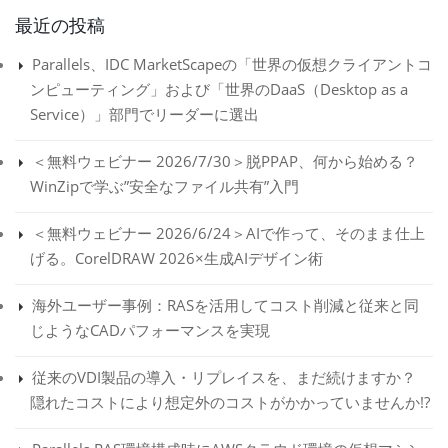
最近の投稿
Parallels、IDC MarketScapeの「世界の仮想クライアントコ
ンピューティング」および「世界のDaaS（Desktop as a
Service）」部門でリーダーに選出
＜無料ウェビナー 2026/7/30＞脱PPAP、何から始める？
WinZipで学ぶ”安全なファイル共有”入門
＜無料ウェビナー 2026/6/24＞AIで作って、そのまま仕上
げる。CorelDRAW 2026×生成AIデザイン術
海外ユーザー事例：RASを活用してコスト削減と従来と同
じようなCADパフォーマンスを実現
従来のVDI製品の導入・リプレイスを、まだ続けますか？
隠れたコストにより想定外のコストがかかっていませんか!?