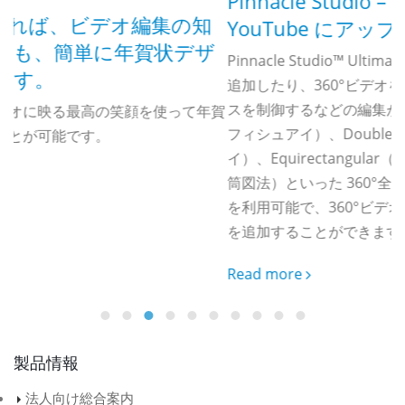
Pinnacle Studio – 360°ビデオを編集して
知
YouTube にアップロード
ザ
Pinnacle Studio™ Ultimateは、360°ビデオにタイトルを
追加したり、360°ビデオを標準ビデオに変換してビューパ
スを制御するなどの編集が行えます。 Single Fisheye（1×
て年賀
フィシュアイ）、Double Fisheye（ダブルフィッシュア
イ）、Equirectangular（エクイレクタングラー、正距円
筒図法）といった 360°全天球ビデオの人気フォーマット
を利用可能で、360°ビデオの中に対応のタイトルテキスト
を追加することができます。
Read more
製品情報
法人向け総合案内